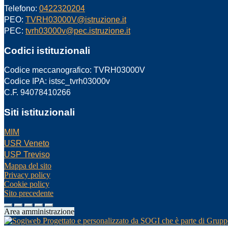
Telefono:
0422320204
PEO:
TVRH03000V@istruzione.it
PEC:
tvrh03000v@pec.istruzione.it
Codici istituzionali
Codice meccanografico: TVRH03000V
Codice IPA: istsc_tvrh03000v
C.F. 94078410266
Siti istituzionali
MIM
USR Veneto
USP Treviso
Mappa del sito
Privacy policy
Cookie policy
Sito precedente
Area amministrazione