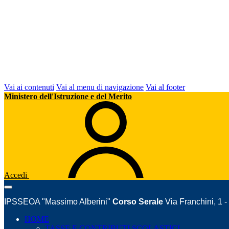
Vai ai contenuti
Vai al menu di navigazione
Vai al footer
Ministero dell'Istruzione e del Merito
Accedi
IPSSEOA "Massimo Alberini"
Corso Serale
Via Franchini, 1 
HOME
TASSE E CONTRIBUTI SCOLASTICI