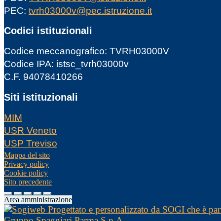
PEC:
tvrh03000v@pec.istruzione.it
Codici istituzionali
Codice meccanografico: TVRH03000V
Codice IPA: istsc_tvrh03000v
C.F. 94078410266
Siti istituzionali
MIM
USR Veneto
USP Treviso
Mappa del sito
Privacy policy
Cookie policy
Sito precedente
Area amministrazione