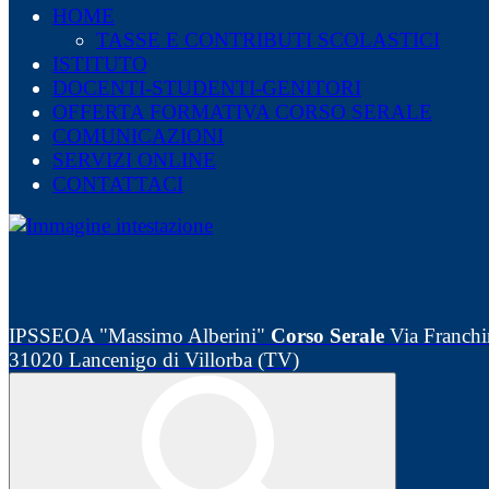
HOME
TASSE E CONTRIBUTI SCOLASTICI
ISTITUTO
DOCENTI-STUDENTI-GENITORI
OFFERTA FORMATIVA CORSO SERALE
COMUNICAZIONI
SERVIZI ONLINE
CONTATTACI
IPSSEOA "Massimo Alberini"
Corso Serale
Via Franchin
31020 Lancenigo di Villorba (TV)