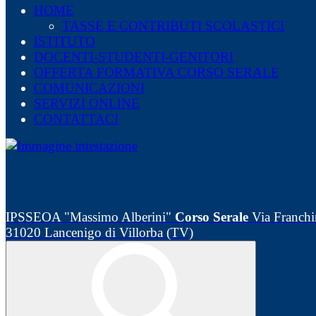
HOME
TASSE E CONTRIBUTI SCOLASTICI
ISTITUTO
DOCENTI-STUDENTI-GENITORI
OFFERTA FORMATIVA CORSO SERALE
COMUNICAZIONI
SERVIZI ONLINE
CONTATTACI
IPSSEOA "Massimo Alberini"
Corso Serale
Via Franchin
31020 Lancenigo di Villorba (TV)