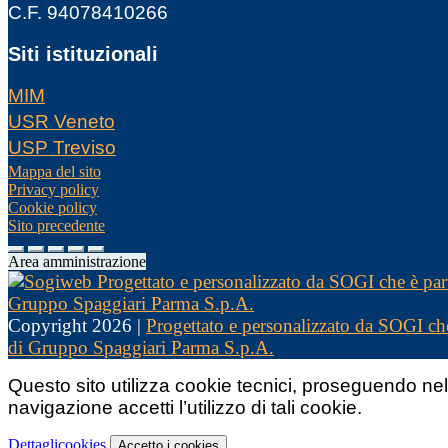
C.F. 94078410266
Siti istituzionali
MIM
USR Veneto
USP Treviso
Mappa del sito
Privacy policy
Cookie policy
Sito precedente
Area amministrazione
Copyright 2026 |
Progettato e personalizzato da SOGI che
di Gruppo Spaggiari Parma S.p.A.
Questo sito utilizza cookie tecnici, proseguendo nel
navigazione accetti l’utilizzo di tali cookie.
Dettagli
cookies
Accetto
i cookies